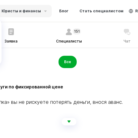
Юристы и финансы
Блог
Стать специалистом
R
151
Заявка
Специалисты
Чат
Все
уги по фиксированной цене
а» вы не рискуете потерять деньги, внося аванс.
еля лишь после того, как вы подтвердите, что услуга в
ены в стоимость услуг.