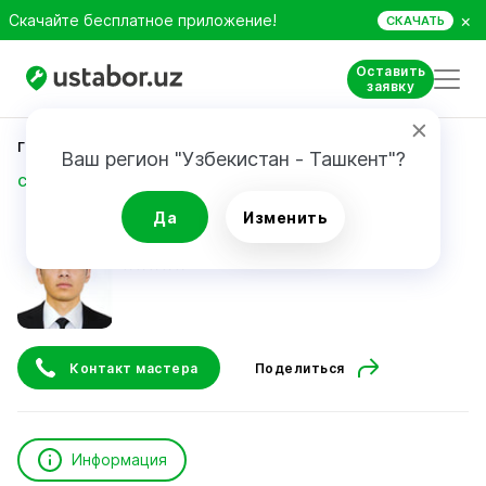
×
Скачайте бесплатное приложение!
СКАЧАТЬ
Оставить
заявку
Главная
Юристы и финансы
Ваш регион "Узбекистан - Ташкент"?
Саидов Фирдавс Тулкин Угли
Да
Изменить
Саидов Фирдавс Тулкин Угли
Контакт мастера
Поделиться
Информация