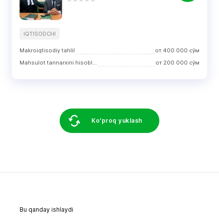
IQTISODCHI
Makroiqtisodiy tahlil
от
400 000
сўм
Mahsulot tannarxini hisoblash
от
200 000
сўм
Ko'proq yuklash
Bu qanday ishlaydi