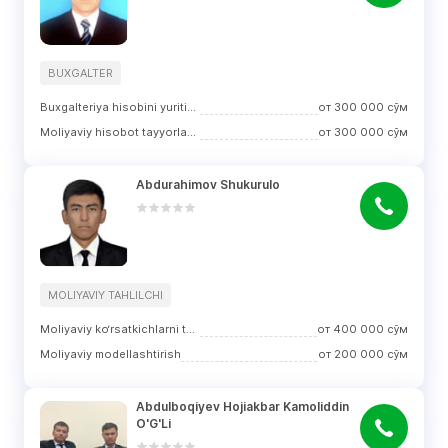
BUXGALTER
Buxgalteriya hisobini yuritish
от
300 000
сўм
Moliyaviy hisobot tayyorlash
от
300 000
сўм
Abdurahimov Shukurulo
MOLIYAVIY TAHLILCHI
Moliyaviy ko‘rsatkichlarni tahlil qilish
от
400 000
сўм
Moliyaviy modellashtirish
от
200 000
сўм
Abdulboqiyev Hojiakbar Kamoliddin 
O'G'Li