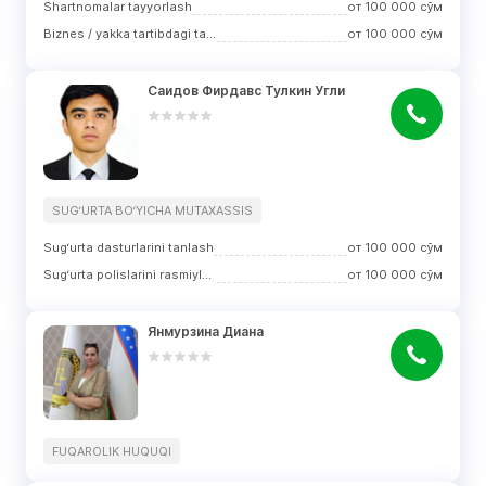
Shartnomalar tayyorlash
от
100 000
сўм
Biznes / yakka tartibdagi tadbirkorlikni ro‘yxatdan o‘tkazish
от
100 000
сўм
Саидов Фирдавс Тулкин Угли
SUG‘URTA BO‘YICHA MUTAXASSIS
Sug‘urta dasturlarini tanlash
от
100 000
сўм
Sug‘urta polislarini rasmiylashtirish
от
100 000
сўм
Янмурзина Диана
FUQAROLIK HUQUQI