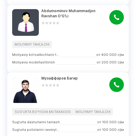
Abdumominov Muhammadjon 
Ravshan O'G'Li
MOLIYAVIY TAHLILCHI
Moliyaviy ko‘rsatkichlarni tahlil qilish
от
400 000
сўм
Moliyaviy modellashtirish
от
200 000
сўм
Музаффаров Багир
SUG‘URTA BO‘YICHA MUTAXASSIS
MOLIYAVIY TAHLILCHI
Sug‘urta dasturlarini tanlash
от
100 000
сўм
Sug‘urta polislarini rasmiylashtirish
от
100 000
сўм