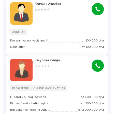
Юлчиев Азизбек
AUDITOR
Kompaniya moliyaviy auditi
от
100 000
сўм
Soliq auditi
от
100 000
сўм
Юсупова Умида
BUXGALTER
YURIDIK MASLAHATLAR
Fuqarolik huquqi bo‘yicha maslahatlar
от
400 000
сўм
Biznes / yakka tartibdagi tadbirkorlikni ro‘yxatdan o‘tkazish
от
250 000
сўм
Buxgalteriya hisobini yuritish
от
2 000 000
сўм