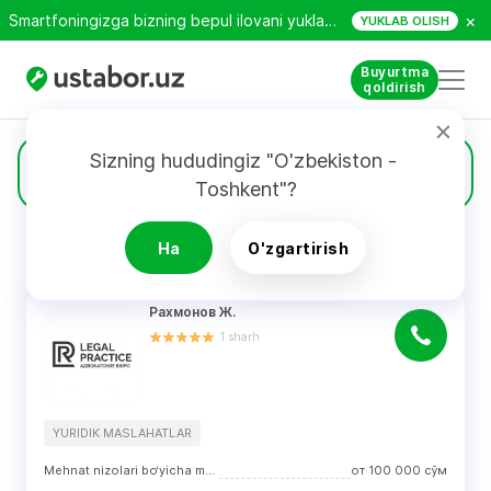
×
Smartfoningizga bizning bepul ilovani yuklab oling!
YUKLAB OLISH
Buyurtma
qoldirish
Sizning hududingiz "O'zbekiston - 
151
Mutaxassislar
Toshkent"?
Ha
O'zgartirish
QIDIRUV NATIJALARI
Filtri
Рахмонов Ж.
1
sharh
YURIDIK MASLAHATLAR
Mehnat nizolari bo‘yicha maslahatlar
от
100 000
сўм