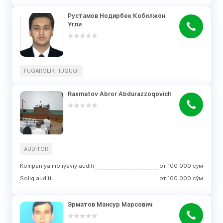
Рустамов Нодирбек Кобилжон 
Угли
FUQAROLIK HUQUQI
Raxmatov Abror Abdurazzoqovich
AUDITOR
Kompaniya moliyaviy auditi
от
100 000
сўм
Soliq auditi
от
100 000
сўм
Эрматов Мансур Марсович